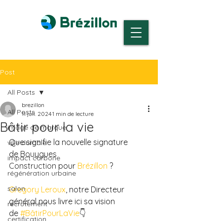
Post
All Posts
brezillon
All Posts
11 juil. 2024
1 min de lecture
Bâtir pour la vie
image de marque
Que signifie la nouvelle signature 
ville durable
de 
Bouygues 
impact carbone
Construction
 pour 
Brézillon
 ?
régénération urbaine
salon
Gregory Leroux
, notre Directeur 
général nous livre ici sa vision 
recrutement
de 
#BâtirPourLaVie
👇
certification