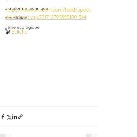
plateforme technique
https://www.linkedin.com/feed/updat
e/urn:li:activity:7217127993951801344
dépollution
génie écologique
📹 
Éclictic