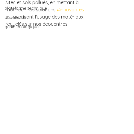
sites et sols pollués, en mettant à 
plateforme technique
l'honneur nos solutions 
#innovantes
et favorisant l'usage des matériaux 
dépollution
recyclés sur nos écocentres.
génie écologique