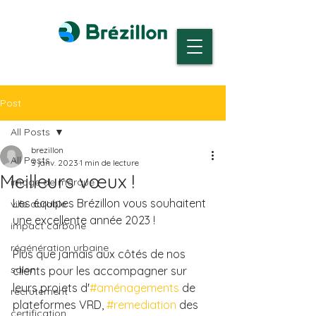
Post
All Posts
brezillon
All Posts
3 janv. 2023
1 min de lecture
Meilleurs vœux !
image de marque
Les équipes Brézillon vous souhaitent 
ville durable
une excellente année 2023 !
impact carbone
régénération urbaine
Plus que jamais aux côtés de nos 
salon
clients pour les accompagner sur 
leurs projets d'
#aménagements
 de 
recrutement
plateformes VRD, 
#remediation
 des 
certification