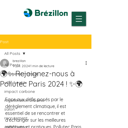
Post
All Posts
brezillon
All Posts
9 juil. 2024
1 min de lecture
🌍✨ Rejoignez-nous à
image de marque
Pollutec Paris 2024 ! ✨🌍
ville durable
impact carbone
Face aux défis posés par le 
régénération urbaine
dérèglement climatique, il est 
salon
essentiel de se rencontrer et 
recrutement
d’échanger sur les meilleures 
initiatives et pratiques. Pollutec Paris 
certification