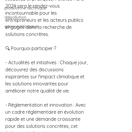
2024 sera le rendez-vous 
plateforme technique
incontournable pour les 
dépollution
entrepreneurs et les acteurs publics 
génie écologique
engagés dans la recherche de 
solutions concrètes.
🔍 Pourquoi participer ?
- Actualités et initiatives : Chaque jour, 
découvrez des discussions 
inspirantes sur l'impact climatique et 
les solutions innovantes pour 
améliorer notre qualité de vie.
- Réglementation et innovation : Avec 
un cadre réglementaire en évolution 
rapide et une demande croissante 
pour des solutions concrètes, cet 