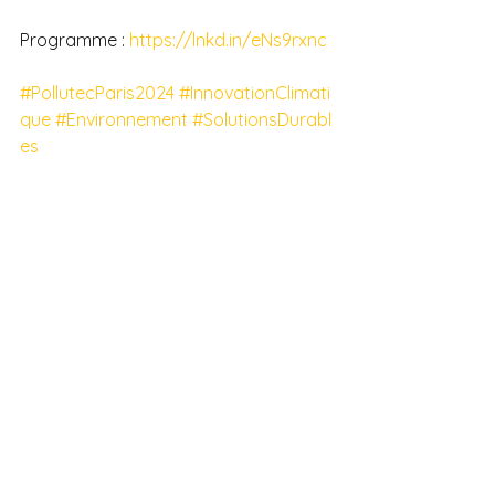
Programme : 
https://lnkd.in/eNs9rxnc
#PollutecParis2024
#InnovationClimati
que
#Environnement
#SolutionsDurabl
es