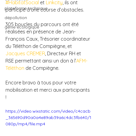
#HabitatSocial
 et 
Linkcity
, ils ont 
plateforme technique
participé à une course d’obstacles. 
dépollution
305 boucles du parcours ont été 
génie écologique
réalisées en présence de Jean-
François Caux, Trésorier coordinateur 
du Téléthon de Compiègne, et 
Jacques CREMER
, Directeur RH et 
RSE permettant ainsi un don à l’
AFM-
Téléthon
 de Compiègne.  
Encore bravo à tous pour votre 
mobilisation et merci aux participants 
!
https://video.wixstatic.com/video/c4cacb
_365690d90a0a4e89ab39a6c4dc3fb640/1
080p/mp4/file.mp4