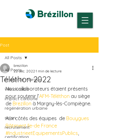
Post
All Posts
brezillon
All Posts
22 déc. 2022
1 min de lecture
Téléthon 2022
image de marque
Nos collaborateurs étaient présents 
ville durable
pour soutenir l’
AFM-Téléthon
 au siège 
impact carbone
de 
Brezillon
 à Margny-lès-Compiègne.
régénération urbaine
salon
Aux côtés des équipes  de 
Bouygues 
Bâtiment Ile-de France
recrutement
#IndustrieetEquipementsPublics
, 
certification