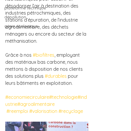
désodoriser l’air à destination des 
plateforme technique
industries pétrochimiques, des 
dépollution
stations d’épuration, de l’industrie 
génie écologique
agroalimentaire, des déchets 
ménagers ou encore du secteur de la 
méthanisation.
Grâce à nos 
#biofiltres
, employant 
des matériaux bas carbone, nous 
mettons à disposition de nos clients 
des solutions plus 
#durables
 pour 
leurs bâtiments en exploitation.
#economiecirculaire
#technologie
#ind
ustrie
#agroalimentaire
#reemploi
#valorisation
#recyclage