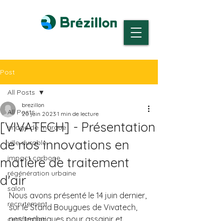
Post
All Posts
brezillon
All Posts
20 juin 2023
1 min de lecture
[VIVATECH] - Présentation
image de marque
de nos innovations en
ville durable
impact carbone
matière de traitement
régénération urbaine
d'air
salon
Nous avons présenté le 14 juin dernier, 
recrutement
sur le Stand Bouygues de Vivatech, 
nos techniques pour assainir et 
certification