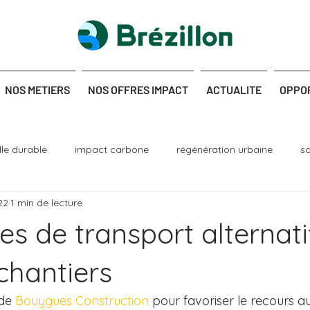
NOS METIERS
NOS OFFRES IMPACT
ACTUALITE
OPPO
ille durable
impact carbone
régénération urbaine
s
22
1 min de lecture
nique
dépollution
génie écologique
s de transport alternati
chantiers
de 
Bouygues Construction
 pour favoriser le recours 