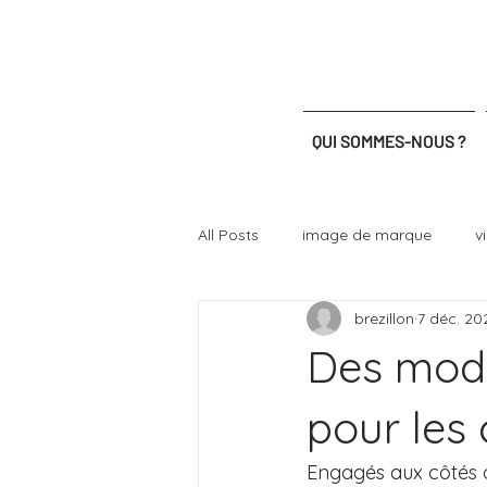
QUI SOMMES-NOUS ?
All Posts
image de marque
v
brezillon
7 déc. 20
certification
plateforme tech
Des mode
pour les 
Engagés aux côtés 