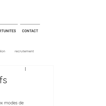
RTUNITES
CONTACT
alon
recrutement
fs
aux modes de 