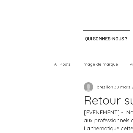
QUI SOMMES-NOUS ?
All Posts
image de marque
v
brezillon
30 mars 
certification
plateforme tech
Retour su
[EVENEMENT] -  Nos
aux professionnels d
La thématique cett