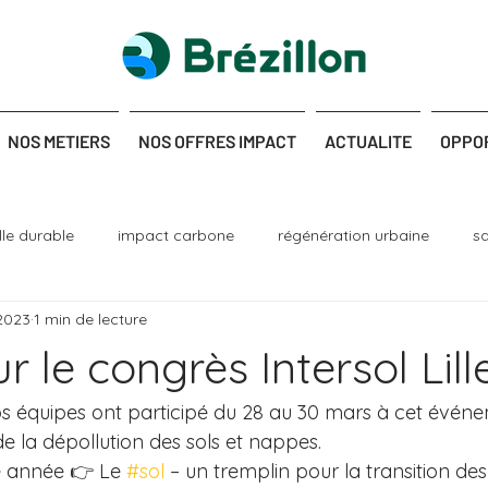
NOS METIERS
NOS OFFRES IMPACT
ACTUALITE
OPPO
ille durable
impact carbone
régénération urbaine
s
2023
1 min de lecture
nique
dépollution
génie écologique
r le congrès Intersol Lil
 équipes ont participé du 28 au 30 mars à cet événe
e la dépollution des sols et nappes.
e année 👉 Le 
#sol
 – un tremplin pour la transition des 