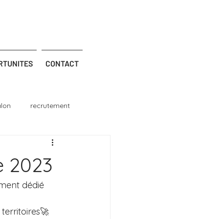
RTUNITES
CONTACT
alon
recrutement
le 2023
ment dédié 
territoires🚀