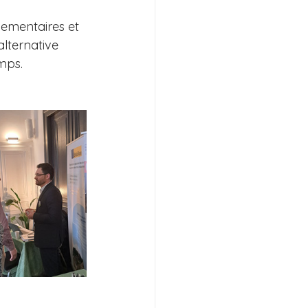
lementaires et 
alternative 
mps.