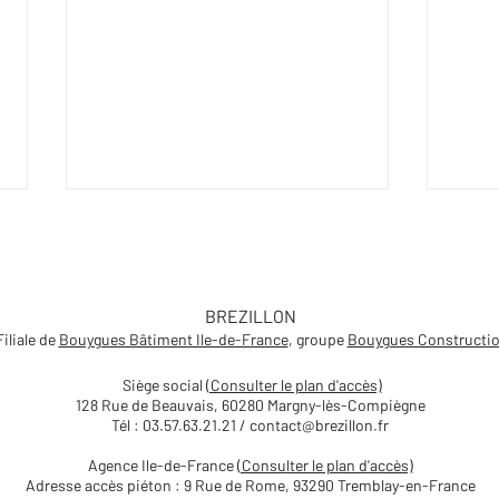
BREZILLON
Filiale de
Bouygues Bâtiment Ile-de-France
, groupe
Bouygues Constructi
Siège social
(Consulter le plan d'accès)
128 Rue de Beauvais, 60280 Margny-lès-Compiègne
Journée technique Sites et
Parol
Tél : 03.57.63.21.21 /
contact@brezillon.fr
Sols Pollués organisée par
écol
Soltena
Vas
Agence Ile-de-France
(Consulter le plan d'accès)
Adresse accès piéton : 9 Rue de Rome, 93290 Tremblay-en-France