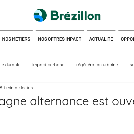
NOS METIERS
NOS OFFRES IMPACT
ACTUALITE
OPPO
ille durable
impact carbone
régénération urbaine
s
25
1 min de lecture
nique
dépollution
génie écologique
gne alternance est ouve