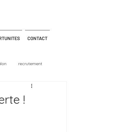
RTUNITES
CONTACT
alon
recrutement
rte !