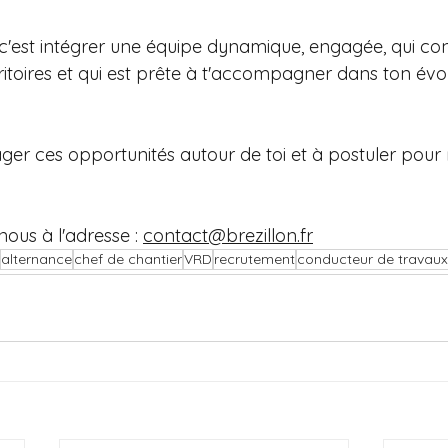
 c'est intégrer une équipe dynamique, engagée, qui con
ritoires et qui est prête à t'accompagner dans ton évol
ger ces opportunités autour de toi et à postuler pour 
nous à l'adresse : 
contact@brezillon.fr
alternance
chef de chantier
VRD
recrutement
conducteur de travaux