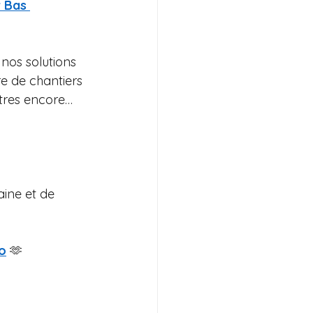
r Bas 
nos solutions 
re de chantiers 
tres encore…
ine et de 
o
 🫶