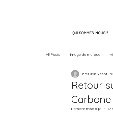
QUI SOMMES-NOUS ?
All Posts
image de marque
v
brezillon
5 sept. 2
certification
plateforme tech
Retour su
Carbone
Dernière mise à jour :
12 