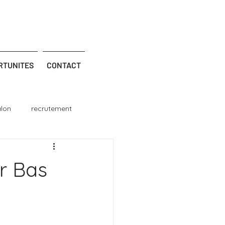
RTUNITES
CONTACT
alon
recrutement
er Bas