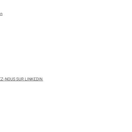
on
e d'Expert : le Génie
ogique présenté par
co
EZ-NOUS SUR LINKEDIN