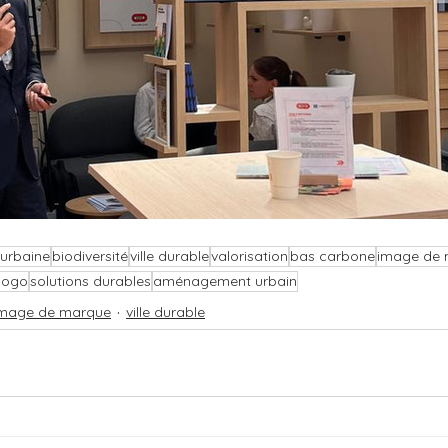
 urbaine
biodiversité
ville durable
valorisation
bas carbone
image de
logo
solutions durables
aménagement urbain
mage de marque
ville durable