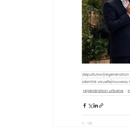
dépollution
régénération
identité visuelle
nouveau 
régénération urbaine
i