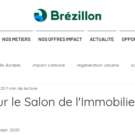
NOS METIERS
NOS OFFRES IMPACT
ACTUALITE
OPPO
ille durable
impact carbone
régénération urbaine
s
025
1 min de lecture
nique
dépollution
génie écologique
r le Salon de l'Immobili
sept. 2025