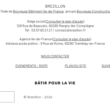
BREZILLON
Filiale de
Bouygues Bâtiment Ile-de-France
, groupe
Bouygues Constructi
Siège social
(Consulter le plan d'accès)
128 Rue de Beauvais, 60280 Margny-lès-Compiègne
Journée technique Sites et
Parol
Tél : 03.57.63.21.21 /
contact@brezillon.fr
Sols Pollués organisée par
écol
Soltena
Vas
Agence Ile-de-France
(Consulter le plan d'accès)
Adresse accès piéton : 9 Rue de Rome, 93290 Tremblay-en-France
NOUS CONTACTER
EVENEMENTS - RGPD
PLAN DU SITE
SUIV
© Brézillon - 2026